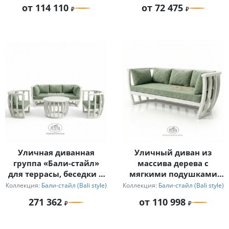
от 114 110
от 72 475
Уличная диванная
Уличный диван из
группа «Бали-стайл»
массива дерева с
для террасы, беседки и
мягкими подушками
сада
«Бали-стайл»
Коллекция:
Бали-стайл (Bali style)
Коллекция:
Бали-стайл (Bali style)
271 362
от 110 998