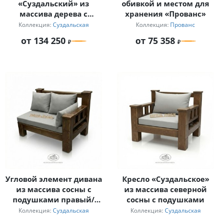
«Суздальский» из
обивкой и местом для
массива дерева с
хранения «Прованс»
мягкими подушками
Коллекция:
Суздальская
Коллекция:
Прованс
от 134 250
от 75 358
Угловой элемент дивана
Кресло «Суздальское»
из массива сосны с
из массива северной
подушками правый/
сосны с подушками
левый
Коллекция:
Суздальская
Коллекция:
Суздальская