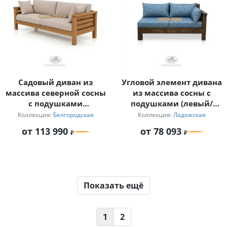
Садовый диван из
Угловой элемент дивана
массива северной сосны
из массива сосны с
с подушками
подушками (левый/
«Белгородский» для
правый) «Ладожский»
Коллекция:
Белгородская
Коллекция:
Ладожская
дачи и бани
от 113 990
от 78 093
Показать ещё
1
2