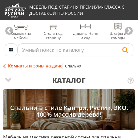
МЕБЕЛЬ ПОД СТАРИНУ ПРЕМИУМ-КЛАССА С
ДОСТАВКОЙ ПО РОССИИ
Комплекты
Столы под
Диваны: баня
Шкафы и
мебели
старину
и сад
комоды
Комнаты и зоны на даче
Спальня
КАТАЛОГ
Спальни в стиле Кантри, Рустик, ЭКО.
100% массив дерева!
Мебель из массива северной сосны для спальни