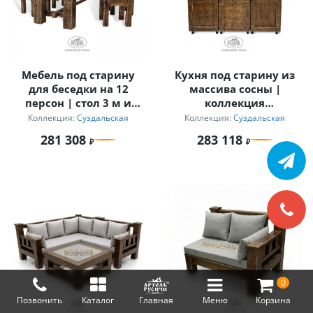
Мебель под старину
Кухня под старину из
для беседки на 12
массива сосны |
персон | стол 3 м и
коллекция
кресла с
«Суздальская»
Коллекция:
Суздальская
Коллекция:
Суздальская
подлокотниками
281 308
283 118
«Суздальский»
0
Позвонить
Каталог
Главная
Меню
Корзина