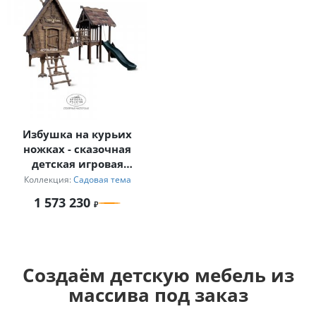
Избушка на курьих
ножках - сказочная
детская игровая
площадка из массива
Коллекция:
Садовая тема
дерева "В гостях у
1 573 230
сказки"
Создаём детскую мебель из
массива под заказ