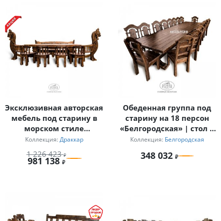
Эксклюзивная авторская
Обеденная группа под
мебель под старину в
старину на 18 персон
морском стиле
«Белгородская» | стол 4
«Драккар»
м
Коллекция:
Драккар
Коллекция:
Белгородская
1 226 423
348 032
981 138