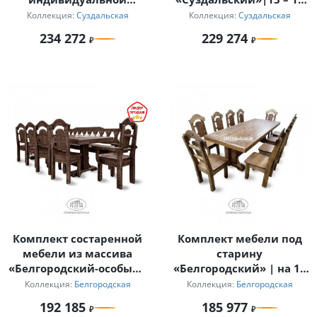
резьбой на 10+ персон
персон
Коллекция:
Суздальская
Коллекция:
Суздальская
234 272
229 274
Комплект состаренной
Комплект мебели под
мебели из массива
старину
«Белгородский-особый»
«Белгородский» | на 10
| стол, скамья, 5 стульев
персон
Коллекция:
Белгородская
Коллекция:
Белгородская
и кресло
192 185
185 977