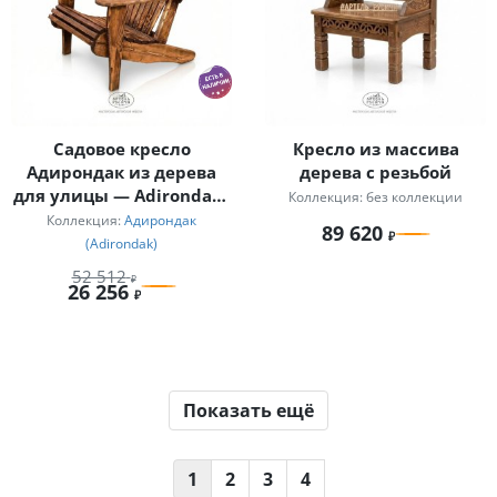
Садовое кресло
Кресло из массива
Адирондак из дерева
дерева с резьбой
для улицы — Adirondack
Коллекция: без коллекции
chair — американская
Коллекция:
Адирондак
89 620
классика
(Adirondak)
52 512
26 256
Показать ещё
1
2
3
4