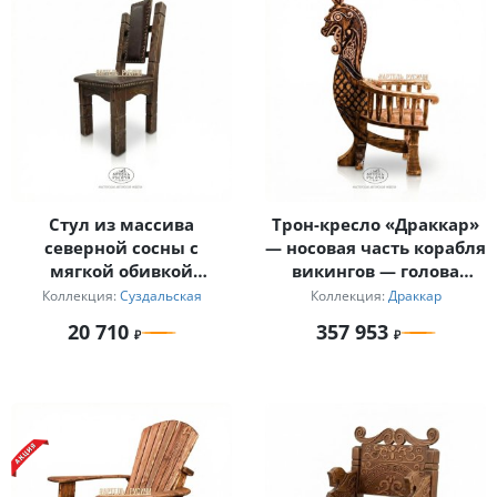
Стул из массива
Трон-кресло «Драккар»
северной сосны с
— носовая часть корабля
мягкой обивкой
викингов — голова
«Суздальский»
дракона
Коллекция:
Суздальская
Коллекция:
Драккар
20 710
357 953