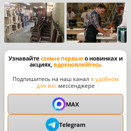
Узнавайте
самые первые
о новинках и
акциях,
вдохновляйтесь
Подпишитесь на наш канал
в удобном
для вас
мессенджере
MAX
Telegram