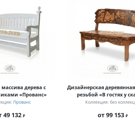
 массива дерева с
Дизайнерская деревянная
никами «Прованс»
резьбой «В гостях у с
екция:
Прованс
Коллекция: без коллек
т 49 132
от 99 153