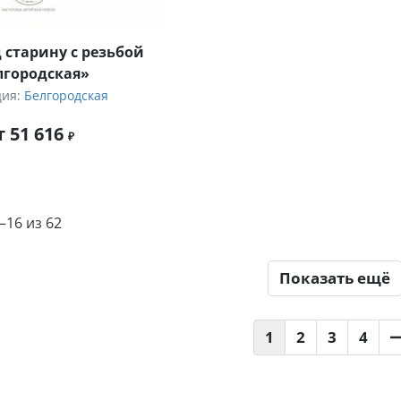
 старину с резьбой
лгородская»
ция:
Белгородская
т 51 616
16 из 62
Показать ещё
1
2
3
4