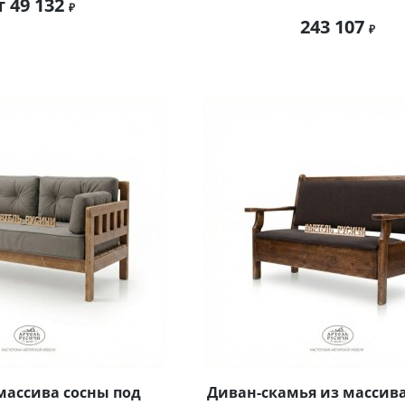
т 49 132
243 107
массива сосны под
Диван-скамья из массива