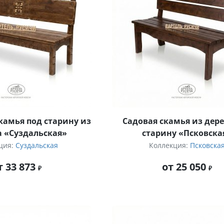
камья под старину из
Садовая скамья из дере
 «Суздальская»
старину «Псковска
ция:
Суздальская
Коллекция:
Псковска
т 33 873
от 25 050