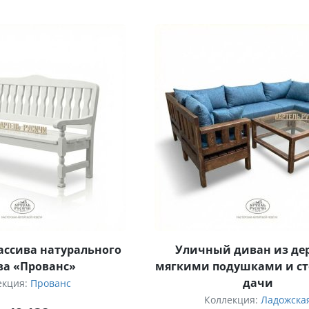
ассива натурального
Уличный диван из дер
ва «Прованс»
мягкими подушками и ст
дачи
екция:
Прованс
Коллекция:
Ладожска