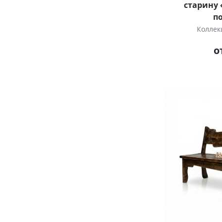
старину 
п
Коллек
о