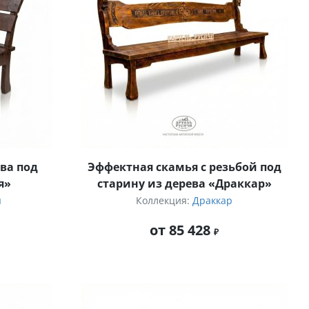
ва под
Эффектная скамья с резьбой под
я»
старину из дерева «Драккар»
я
Коллекция:
Драккар
от 85 428