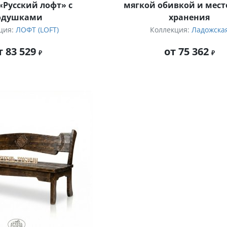
«Русский лофт» с
мягкой обивкой и мест
одушками
хранения
ция:
ЛОФТ (LOFT)
Коллекция:
Ладожска
т 83 529
от 75 362