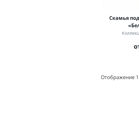
Скамья под
«Бе
Коллек
о
Отображение 1–