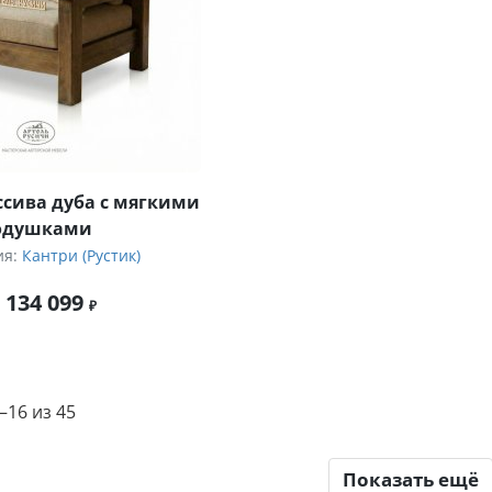
ссива дуба с мягкими
одушками
ия:
Кантри (Рустик)
 134 099
16 из 45
Показать ещё