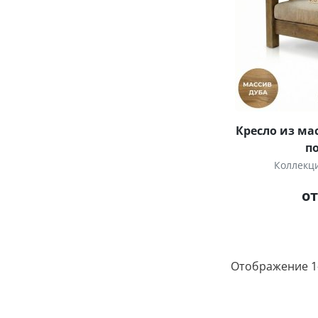
Кресло из ма
п
Коллекц
от
Отображение 1–