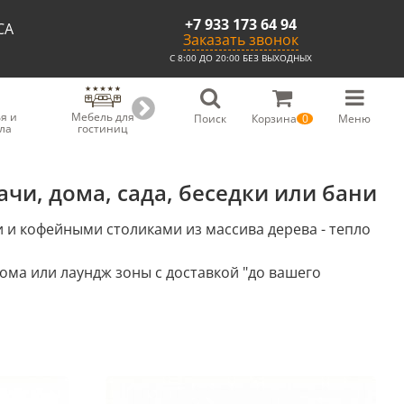
+7 933 173 64 94
СА
Заказать звонок
С 8:00 ДО 20:00 БЕЗ ВЫХОДНЫХ
я и
Мебель для
Мебель для
Скамьи из
С
Поиск
Корзина
0
Меню
ла
гостиниц
ресторанов
массива
чи, дома, сада, беседки или бани
 и кофейными столиками из массива дерева - тепло
дома или лаундж зоны с доставкой "до вашего