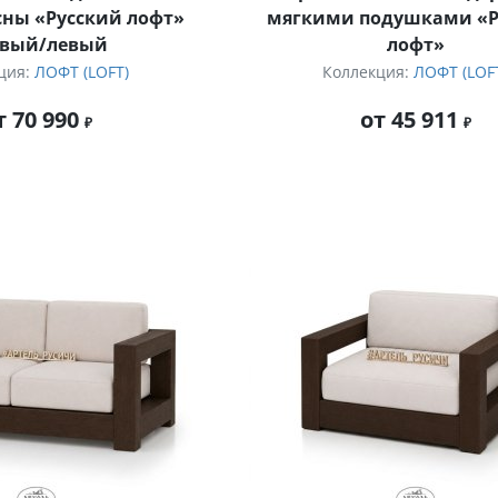
сны «Русский лофт»
мягкими подушками «Р
авый/левый
лофт»
ция:
ЛОФТ (LOFT)
Коллекция:
ЛОФТ (LOF
т 70 990
от 45 911