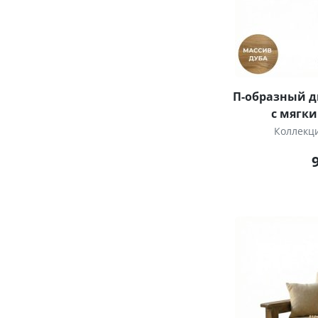
П-образный д
с мягк
Коллекц