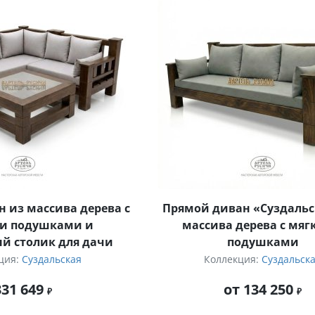
н из массива дерева с
Прямой диван «Суздальс
и подушками и
массива дерева с мя
й столик для дачи
подушками
ция:
Суздальская
Коллекция:
Суздальск
331 649
от 134 250