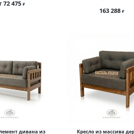
т 72 475
163 288
лемент дивана из
Кресло из массива дер