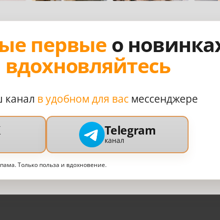
ые первые
о новинка
,
вдохновляйтесь
ш канал
в удобном для вас
мессенджере
X
Telegram
канал
спама. Только польза и вдохновение.