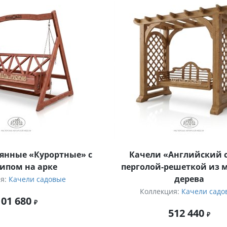
янные «Курортные» с
Качели «Английский с
ипом на арке
перголой-решеткой из 
дерева
ия:
Качели садовые
Коллекция:
Качели садо
101 680
512 440