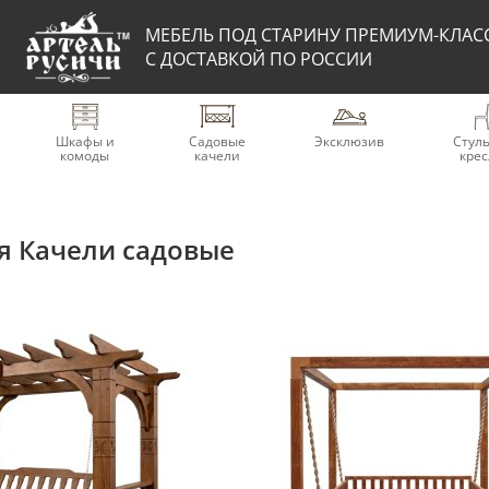
МЕБЕЛЬ ПОД СТАРИНУ ПРЕМИУМ-КЛАС
С ДОСТАВКОЙ ПО РОССИИ
Шкафы и
Садовые
Эксклюзив
Стуль
комоды
качели
крес
я Качели садовые