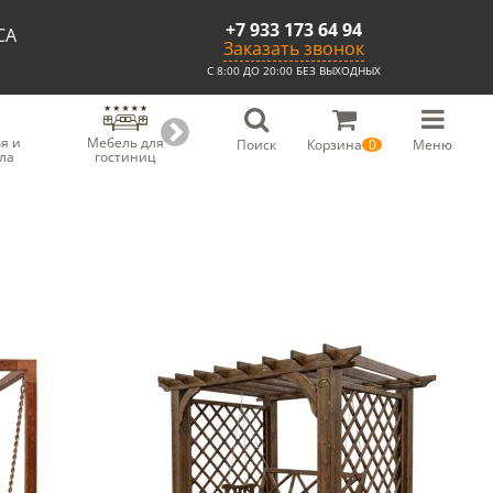
+7 933 173 64 94
СА
Заказать звонок
С 8:00 ДО 20:00 БЕЗ ВЫХОДНЫХ
я и
Мебель для
Мебель для
Скамьи из
С
Поиск
Корзина
0
Меню
ла
гостиниц
ресторанов
массива