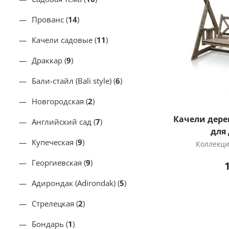
Прованс (
14
)
Качели садовые (
11
)
Драккар (
9
)
Бали-стайл (Bali style) (
6
)
Новгородская (
2
)
Качели дере
Английский сад (
7
)
для
Купеческая (
9
)
Коллекц
Георгиевская (
9
)
Адирондак (Adirondak) (
5
)
Стрелецкая (
2
)
Бондарь (
1
)