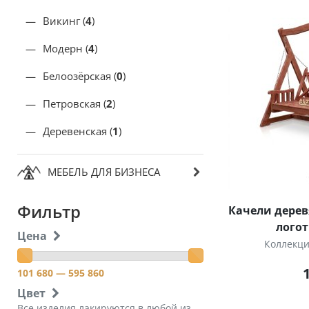
Викинг (
4
)
Модерн (
4
)
Белоозёрская (
0
)
Петровская (
2
)
Деревенская (
1
)
МЕБЕЛЬ ДЛЯ БИЗНЕСА
Фильтр
Качели дерев
логот
Цена
Коллекц
101 680
— 595 860
Цвет
Все изделия лакируются в любой из