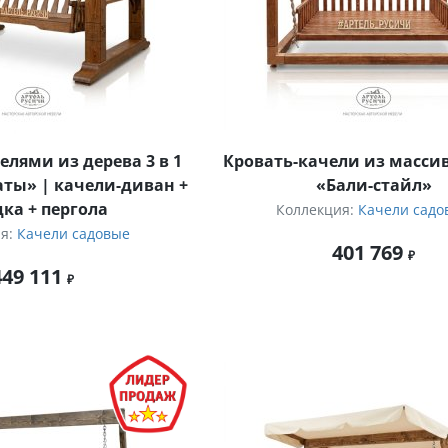
елями из дерева 3 в 1
Кровать-качели из масси
ты» | качели-диван +
«Бали-стайл»
дка + пергола
Коллекция:
Качели садо
ия:
Качели садовые
401 769
449 111