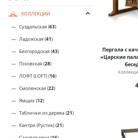
КОЛЛЕКЦИИ
Суздальская (
63
)
Ладожская (
41
)
Пергола с кач
Белгородская (
43
)
«Царские пала
Псковская (
28
)
бесе
Коллекц
ЛОФТ (LOFT) (
16
)
Смоленская (
22
)
Ямщик (
12
)
Таблички из дерева (
21
)
Кантри (Рустик) (
21
)
Садовая тема (
16
)