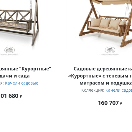
вянные "Курортные"
Садовые деревянные 
 дачи и сада
«Курортные» с теневым 
матрасом и подушк
ия:
Качели садовые
Коллекция:
Качели садо
101 680
160 707