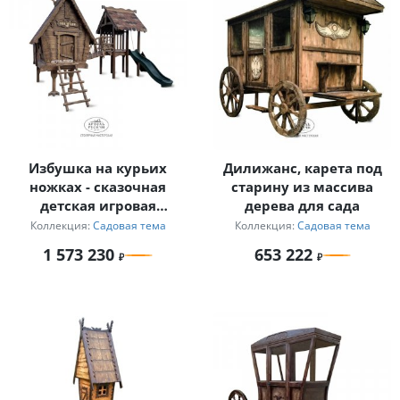
Избушка на курьих
Дилижанс, карета под
ножках - сказочная
старину из массива
детская игровая
дерева для сада
площадка из массива
Коллекция:
Садовая тема
Коллекция:
Садовая тема
дерева "В гостях у
1 573 230
653 222
сказки"