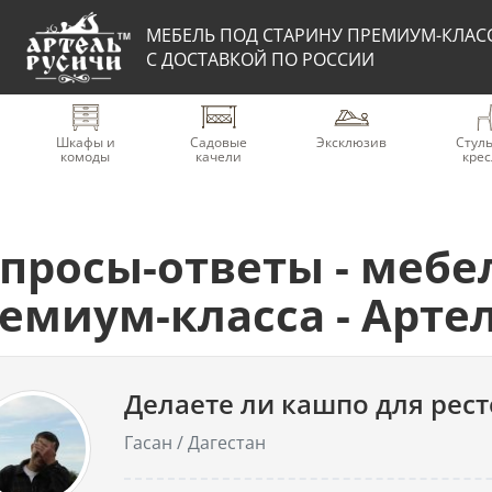
МЕБЕЛЬ ПОД СТАРИНУ ПРЕМИУМ-КЛАС
С ДОСТАВКОЙ ПО РОССИИ
Шкафы и
Садовые
Эксклюзив
Стуль
комоды
качели
крес
просы-ответы - мебе
емиум-класса - Арте
Делаете ли кашпо для рест
Гасан / Дагестан