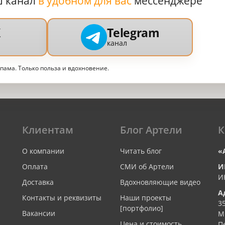
ш канал
в удобном для вас
мессенджере
X
Telegram
канал
спама. Только польза и вдохновение.
Клиентам
Блог Артели
К
О компании
Читать блог
«
Оплата
СМИ об Артели
И
И
Доставка
Вдохновляющие видео
А
Контакты и реквизиты
Наши проекты
3
[портфолио]
Вакансии
М
Цена и стоимость
П