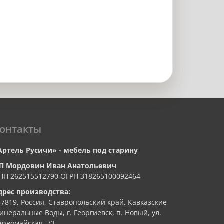
онтакты
Артель Русичи» - мебель под старину
П Мордовин Иван Анатольевич
НН 262515512790 ОГРН 318265100092464
дрес производства:
57819, Россия, Ставропольский край, Кавказские
инеральные Воды, г. Георгиевск, п. Новый, ул.
ервомайская, 73