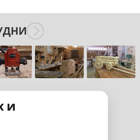
УДНИ
х и