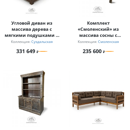
Угловой диван из
Комплект
массива дерева с
«Смоленский» из
мягкими подушками и
массива сосны с
журнальный столик для
мягкими сиденьями
Коллекция:
Суздальская
Коллекция:
Смоленская
дачи
331 649
235 600