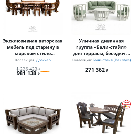
Эксклюзивная авторская
Уличная диванная
мебель под старину в
группа «Бали-стайл»
морском стиле
для террасы, беседки и
«Драккар»
сада
Коллекция:
Драккар
Коллекция:
Бали-стайл (Bali style)
1 226 423
271 362
981 138