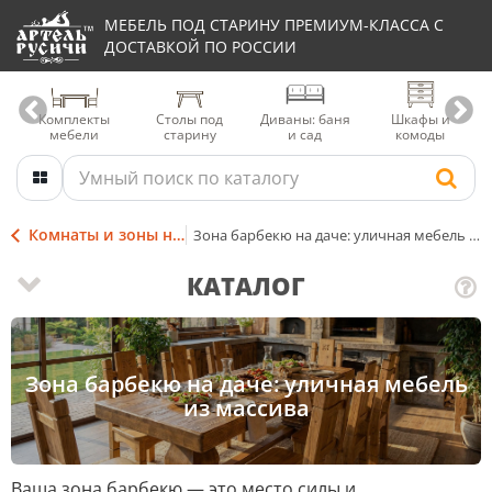
МЕБЕЛЬ ПОД СТАРИНУ ПРЕМИУМ-КЛАССА С
ДОСТАВКОЙ ПО РОССИИ
Комплекты
Столы под
Диваны: баня
Шкафы и
мебели
старину
и сад
комоды
Комнаты и зоны на даче
Зона барбекю на даче: уличная мебель из массива
КАТАЛОГ
Зона барбекю на даче: уличная мебель
из массива
Ваша зона барбекю — это место силы и