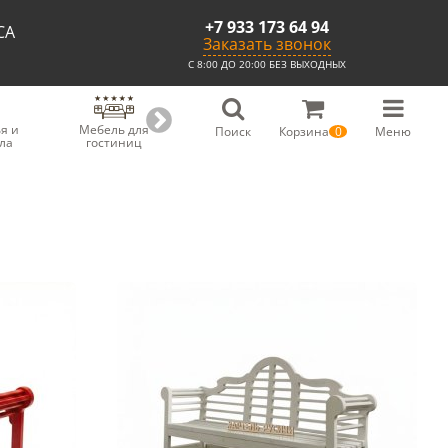
+7 933 173 64 94
СА
Заказать звонок
С 8:00 ДО 20:00 БЕЗ ВЫХОДНЫХ
я и
Мебель для
Мебель для
Скамьи из
С
Поиск
Корзина
0
Меню
ла
гостиниц
ресторанов
массива