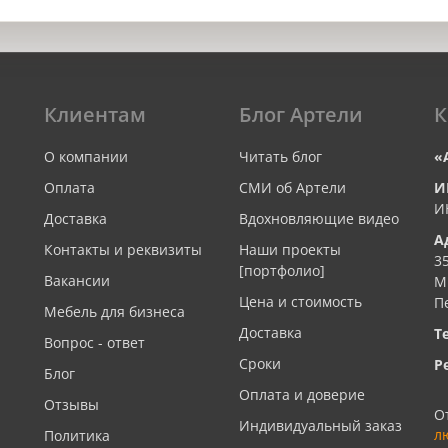
Клиентам
Блог Артели
К
О компании
Читать блог
«
Оплата
СМИ об Артели
И
И
Доставка
Вдохновляющие видео
А
Контакты и реквизиты
Наши проекты
3
[портфолио]
Вакансии
М
Цена и стоимость
П
Мебель для бизнеса
Доставка
Т
Вопрос - ответ
Сроки
Р
Блог
Оплата и доверие
Отзывы
О
Индивидуальный заказ
л
Политика