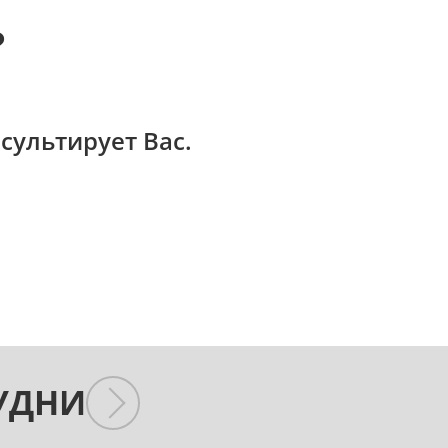
?
сультирует Вас.
УДНИ