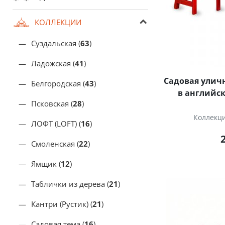
КОЛЛЕКЦИИ
Суздальская (
63
)
Ладожская (
41
)
Садовая уличн
Белгородская (
43
)
в английск
Псковская (
28
)
Коллекц
ЛОФТ (LOFT) (
16
)
Смоленская (
22
)
Ямщик (
12
)
Таблички из дерева (
21
)
Кантри (Рустик) (
21
)
Садовая тема (
16
)