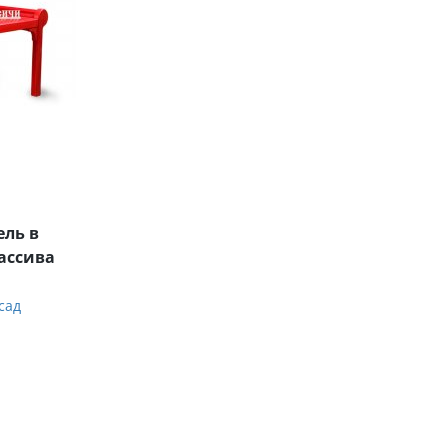
ель в
ассива
сад