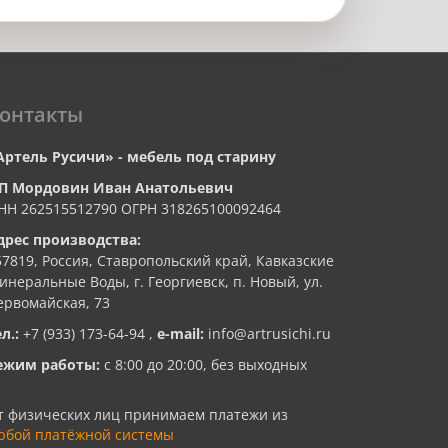
онтакты
Артель Русичи» - мебель под старину
П Мордовин Иван Анатольевич
НН 262515512790 ОГРН 318265100092464
дрес производства:
57819, Россия, Ставропольский край, Кавказские
инеральные Воды, г. Георгиевск, п. Новый, ул.
ервомайская, 73
ел.:
+7 (933) 173-64-94
,
e-mail:
info@artrusichi.ru
ежим работы:
с 8:00 до 20:00, без выходных
т физических лиц принимаем платежи из
юбой платёжной системы