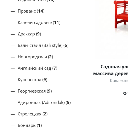
Прованс (
14
)
Качели садовые (
11
)
Драккар (
9
)
Бали-стайл (Bali style) (
6
)
Новгородская (
2
)
Садовая ул
Английский сад (
7
)
массива дерев
Купеческая (
9
)
Коллекц
Георгиевская (
9
)
о
Адирондак (Adirondak) (
5
)
Стрелецкая (
2
)
Бондарь (
1
)