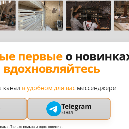
ые первые
о новинка
,
вдохновляйтесь
ш канал
в удобном для вас
мессенджере
X
Telegram
канал
спама. Только польза и вдохновение.