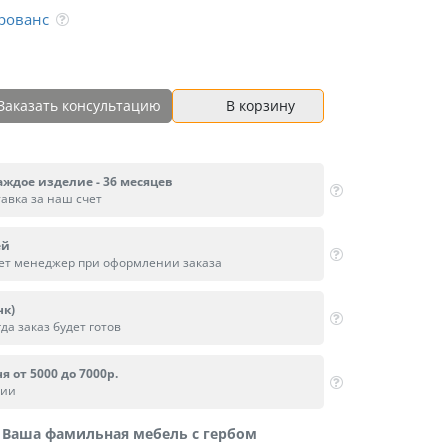
рованс
Заказать консультацию
В корзину
аждое изделие - 36 месяцев
тавка за наш счет
ей
вет менеджер при оформлении заказа
нк)
да заказ будет готов
я от 5000 до 7000р.
сии
Ваша фамильная мебель с гербом