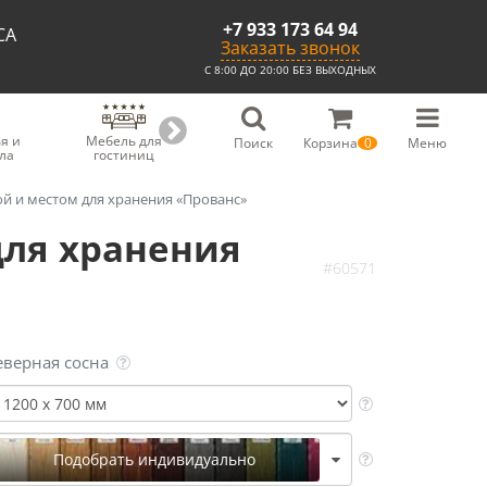
+7 933 173 64 94
СА
Заказать звонок
С 8:00 ДО 20:00 БЕЗ ВЫХОДНЫХ
я и
Мебель для
Мебель для
Скамьи из
С
Поиск
Корзина
0
Меню
ла
гостиниц
ресторанов
массива
ой и местом для хранения «Прованс»
для хранения
#60571
еверная сосна
Подобрать индивидуально