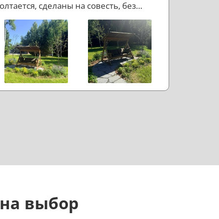
олтается, сделаны на совесть, без
ишнего пафоса, но с правильным
астроением. Если коротко: доволен.
 на выбор