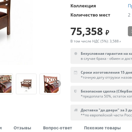
Коллекция
П
Количество мест
2
75,358
В том числе НДС (5%):
3,588
Безусловная гарантия на к
в случае брака - обмен и дос
Сроки изготовления 15 дн
*точную дату отгрузки назо
Безопасная сделка (СберБа
*предоплата 50%, остаток ког
Доставка "до двери" за 3 дн
**по европейской части Рос
и
Отзывы
Вопрос-ответ
Похожие товары