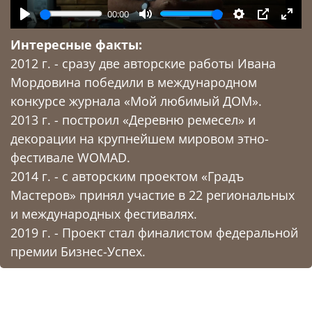
00:00
Play
Mute
Settings
PIP
Enter
Интересные факты:
fulls
2012 г. - сразу две авторские работы Ивана
Мордовина победили в международном
конкурсе журнала «Мой любимый ДОМ».
2013 г. - построил «Деревню ремесел» и
декорации на крупнейшем мировом этно-
фестивале WOMAD.
2014 г. - с авторским проектом «Градъ
Мастеров» принял участие в 22 региональных
и международных фестивалях.
2019 г. - Проект стал финалистом федеральной
премии Бизнес-Успех.