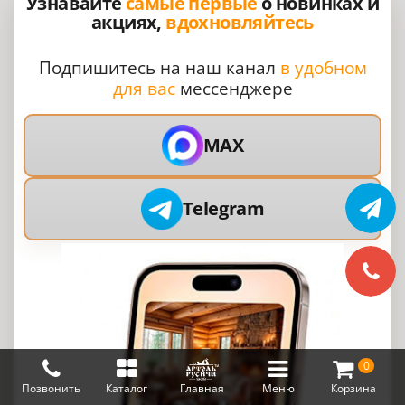
Узнавайте
самые первые
о новинках и
акциях,
вдохновляйтесь
Подпишитесь на наш канал
в удобном
для вас
мессенджере
MAX
Telegram
0
Позвонить
Каталог
Главная
Меню
Корзина