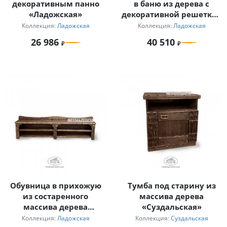
декоративным панно
в баню из дерева с
«Ладожская»
декоративной решеткой
и полочкой
Коллекция:
Ладожская
Коллекция:
Ладожская
«Ладожская»
26 986
40 510
Обувница в прихожую
Тумба под старину из
из состаренного
массива дерева
массива дерева
«Суздальская»
«Ладожская»
Коллекция:
Ладожская
Коллекция:
Суздальская