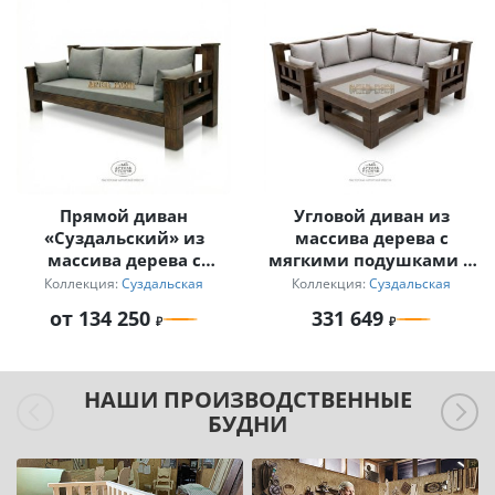
Прямой диван
Угловой диван из
«Суздальский» из
массива дерева с
массива дерева с
мягкими подушками и
мягкими подушками
журнальный столик
Коллекция:
Суздальская
Коллекция:
Суздальская
для дачи
от 134 250
331 649
НАШИ ПРОИЗВОДСТВЕННЫЕ
БУДНИ