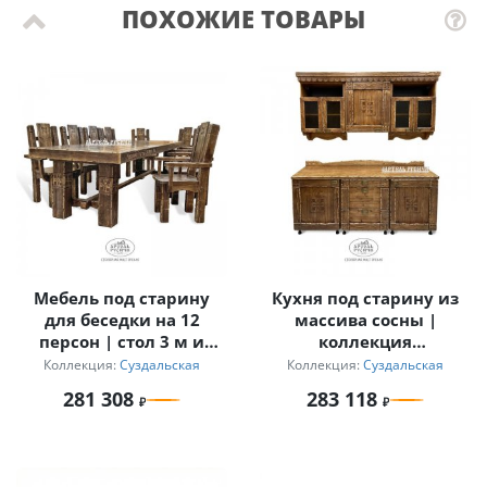
ПОХОЖИЕ ТОВАРЫ
Мебель под старину
Кухня под старину из
для беседки на 12
массива сосны |
персон | стол 3 м и
коллекция
кресла с
«Суздальская»
Коллекция:
Суздальская
Коллекция:
Суздальская
подлокотниками
281 308
283 118
«Суздальский»