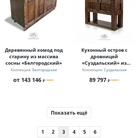
Деревянный комод под
Кухонный остров с
старину из массива
дровницей
сосны «Белгородский»
«Суздальский» из
массива дерева
Коллекция:
Белгородская
Коллекция:
Суздальская
от 143 146
89 797
Показать ещё
1
2
3
4
5
6