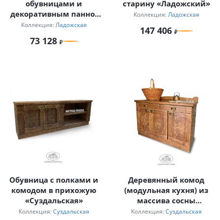
обувницами и
старину «Ладожский»
декоративным панно-
Коллекция:
Ладожская
вешалкой
Коллекция:
Ладожская
147 406
73 128
Обувница с полками и
Деревянный комод
комодом в прихожую
(модульная кухня) из
«Суздальская»
массива сосны
«Суздальский»
Коллекция:
Суздальская
Коллекция:
Суздальская