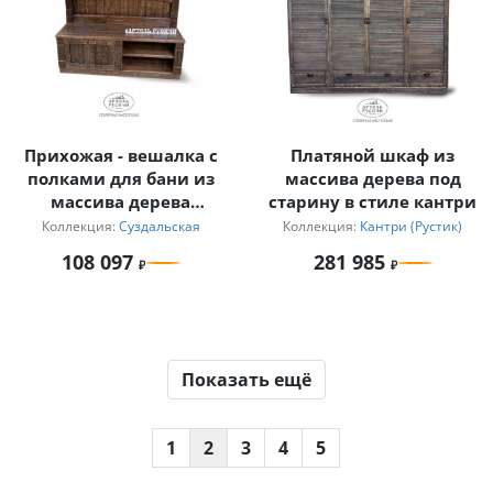
Прихожая - вешалка с
Платяной шкаф из
полками для бани из
массива дерева под
массива дерева
старину в стиле кантри
«Суздальская»
Коллекция:
Суздальская
Коллекция:
Кантри (Рустик)
108 097
281 985
Показать ещё
1
2
3
4
5