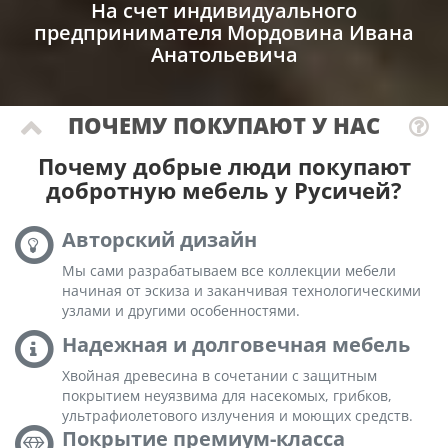
На счет индивидуального
предпринимателя Мордовина Ивана
Анатольевича
ПОЧЕМУ ПОКУПАЮТ У НАС
Почему добрые люди покупают
добротную мебель у Русичей?
Авторский дизайн
Мы сами разрабатываем все коллекции мебели
начиная от эскиза и заканчивая технологическими
узлами и другими особенностями.
Надежная и долговечная мебель
Хвойная древесина в сочетании с защитным
покрытием неуязвима для насекомых, грибков,
ультрафиолетового излучения и моющих средств.
Покрытие премиум-класса