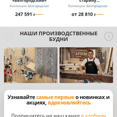
«Белгородский»
старину
«Белгородский»
Коллекция:
Белгородская
Коллекция:
Белгородская
247 591
от 28 810
НАШИ ПРОИЗВОДСТВЕННЫЕ
БУДНИ
Узнавайте
самые первые
о новинках и
акциях,
вдохновляйтесь
Подпишитесь на наш канал
в удобном