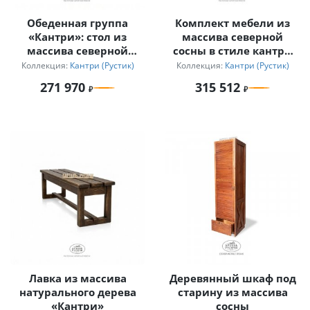
Обеденная группа
Комплект мебели из
«Кантри»: стол из
массива северной
массива северной
сосны в стиле кантри
сосны и 6 стульев с
для бани и террасы
Коллекция:
Кантри (Рустик)
Коллекция:
Кантри (Рустик)
подушками и
271 970
315 512
подлокотниками
Лавка из массива
Деревянный шкаф под
натурального дерева
старину из массива
«Кантри»
сосны