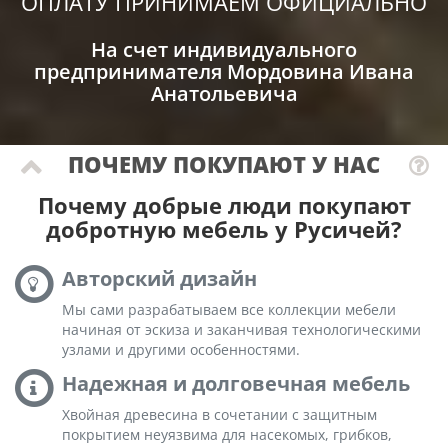
ОПЛАТУ ПРИНИМАЕМ ОФИЦИАЛЬНО
На счет индивидуального
предпринимателя Мордовина Ивана
Анатольевича
ПОЧЕМУ ПОКУПАЮТ У НАС
Почему добрые люди покупают
добротную мебель у Русичей?
Авторский дизайн
Мы сами разрабатываем все коллекции мебели
начиная от эскиза и заканчивая технологическими
узлами и другими особенностями.
Надежная и долговечная мебель
Хвойная древесина в сочетании с защитным
покрытием неуязвима для насекомых, грибков,