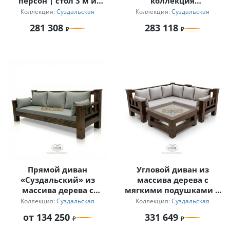
персон | стол 3 м и
коллекция
кресла с
«Суздальская»
Коллекция:
Суздальская
Коллекция:
Суздальская
подлокотниками
281 308
283 118
«Суздальский»
Прямой диван
Угловой диван из
«Суздальский» из
массива дерева с
массива дерева с
мягкими подушками и
мягкими подушками
журнальный столик
Коллекция:
Суздальская
Коллекция:
Суздальская
для дачи
от 134 250
331 649