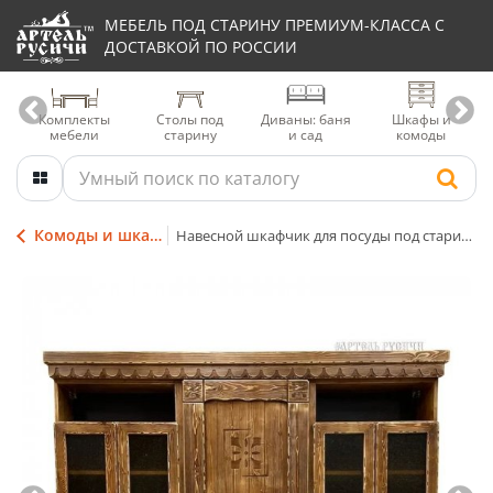
МЕБЕЛЬ ПОД СТАРИНУ ПРЕМИУМ-КЛАССА С
ДОСТАВКОЙ ПО РОССИИ
Комплекты
Столы под
Диваны: баня
Шкафы и
мебели
старину
и сад
комоды
Комоды и шкафы из массива дерева
Навесной шкафчик для посуды под старину из массива дерева |коллекция «Суздальская»