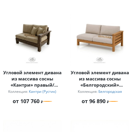
Угловой элемент дивана
Угловой элемент дивана
из массива сосны
из массива сосны
«Кантри» правый/
«Белгородский»
левый
(правый/левый) с
Коллекция:
Кантри (Рустик)
Коллекция:
Белгородская
мягкими подушками
от 107 760
от 96 890