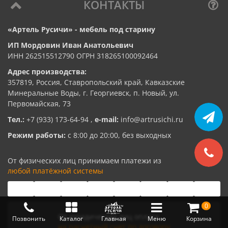
КОНТАКТЫ
«Артель Русичи» - мебель под старину
ИП Мордовин Иван Анатольевич
ИНН 262515512790 ОГРН 318265100092464
Адрес производства:
357819, Россия, Ставропольский край, Кавказские
Минеральные Воды, г. Георгиевск, п. Новый, ул.
Первомайская, 73
Тел.:
+7 (933) 173-64-94
,
e-mail:
info@artrusichi.ru
Режим работы:
с 8:00 до 20:00, без выходных
От физических лиц принимаем платежи из
любой платёжной системы
0
От юридических лиц оплата
Позвонить
Каталог
Главная
Меню
Корзина
на расчетный счет по договору