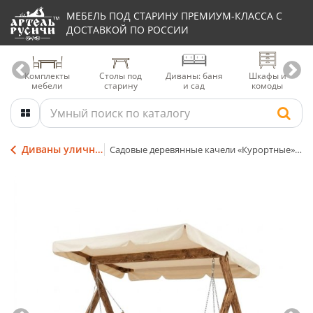
МЕБЕЛЬ ПОД СТАРИНУ ПРЕМИУМ-КЛАССА С
ДОСТАВКОЙ ПО РОССИИ
Комплекты
Столы под
Диваны: баня
Шкафы и
мебели
старину
и сад
комоды
Диваны уличные-садовые-банные
Садовые деревянные качели «Курортные» с теневым навесом, матрасом и подушками