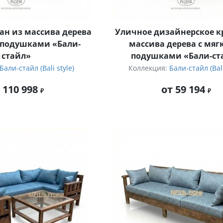
н из массива дерева
Уличное дизайнерское к
 подушками «Бали-
массива дерева с мя
стайл»
подушками «Бали-ст
Бали-стайл (Bali style)
Коллекция:
Бали-стайл (Bali
 110 998
от 59 194