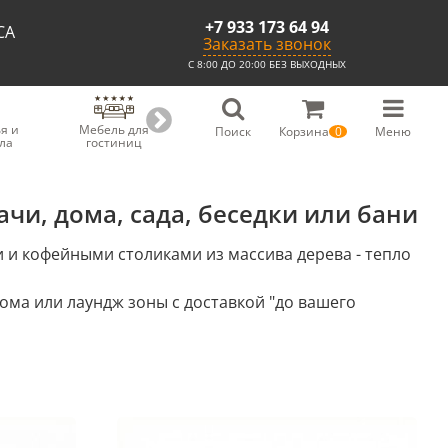
+7 933 173 64 94
СА
Заказать звонок
С 8:00 ДО 20:00 БЕЗ ВЫХОДНЫХ
я и
Мебель для
Мебель для
Скамьи из
С
Поиск
Корзина
0
Меню
ла
гостиниц
ресторанов
массива
чи, дома, сада, беседки или бани
 и кофейными столиками из массива дерева - тепло
дома или лаундж зоны с доставкой "до вашего