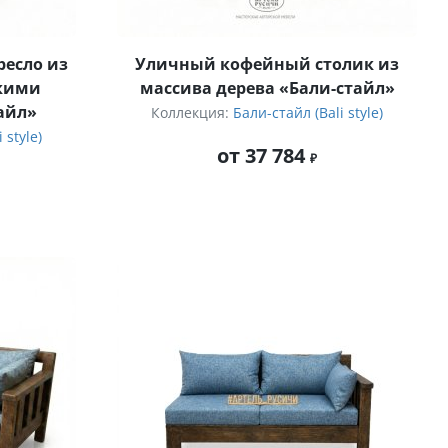
ресло из
Уличный кофейный столик из
гкими
массива дерева «Бали-стайл»
айл»
Коллекция:
Бали-стайл (Bali style)
 style)
от 37 784