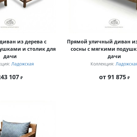
иван из дерева с
Прямой уличный диван и
ушками и столик для
сосны с мягкими подушк
дачи
дачи
кция:
Ладожская
Коллекция:
Ладожска
243 107
от 91 875