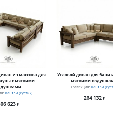
иван из массива для
Угловой диван для бани и
сауны с мягкими
мягкими подушка
одушками
Коллекция:
Кантри (Руст
ия:
Кантри (Рустик)
264 132
506 623