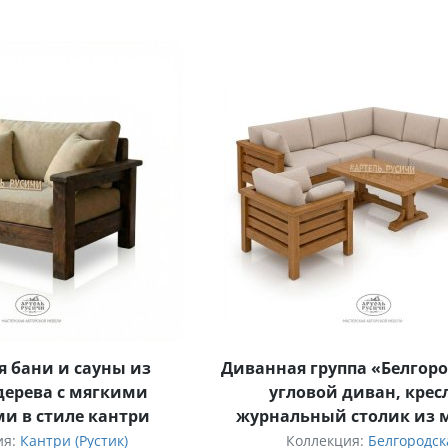
я бани и сауны из
Диванная группа «Белгор
дерева с мягкими
угловой диван, крес
и в стиле кантри
журнальный столик из 
северной сосны
ия:
Кантри (Рустик)
Коллекция:
Белгородск