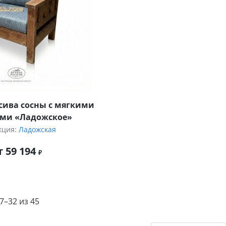
сива сосны с мягкими
ми «Ладожское»
кция:
Ладожская
т 59 194
–32 из 45