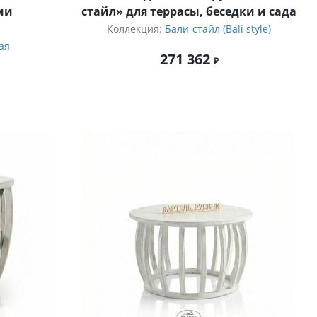
ми
стайл» для террасы, беседки и сада
Коллекция:
Бали-стайл (Bali style)
ая
271 362