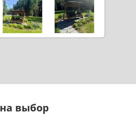
астроением. Если коротко: доволен.
 на выбор