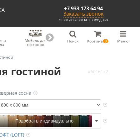
+7 933 173 64 94
СА
Заказать звонок
С 8:00 ДО 20:00 БЕЗ ВЫХОДНЫХ
я и
Мебель для
Мебель для
Скамьи из
С
Поиск
Корзина
0
Меню
ла
гостиниц
ресторанов
массива
остиной
я гостиной
#6016172
еверная сосна
Подобрать индивидуально
ОФТ (LOFT)