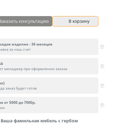
Заказать консультацию
В корзину
аждое изделие - 36 месяцев
тавка за наш счет
ей
вет менеджер при оформлении заказа
нк)
да заказ будет готов
я от 5000 до 7000р.
сии
Ваша фамильная мебель с гербом