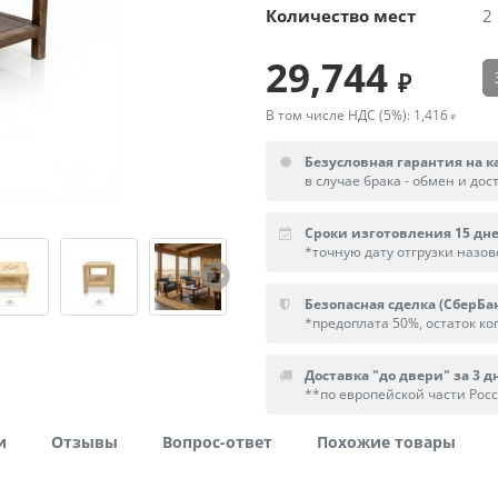
Количество мест
2
29,744
В том числе НДС (5%):
1,416
Безусловная гарантия на к
в случае брака - обмен и дос
Сроки изготовления 15 дн
*точную дату отгрузки назо
Безопасная сделка (СберБа
*предоплата 50%, остаток ког
Доставка "до двери" за 3 дн
**по европейской части Рос
и
Отзывы
Вопрос-ответ
Похожие товары