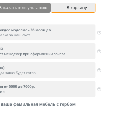
Заказать консультацию
В корзину
аждое изделие - 36 месяцев
тавка за наш счет
ей
вет менеджер при оформлении заказа
нк)
да заказ будет готов
я от 5000 до 7000р.
сии
Ваша фамильная мебель с гербом