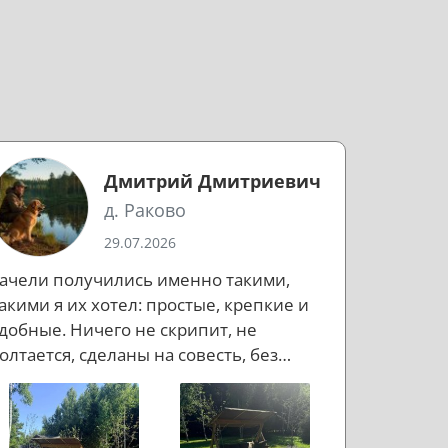
Дмитрий Дмитриевич
д. Раково
29.07.2026
ачели получились именно такими,
акими я их хотел: простые, крепкие и
добные. Ничего не скрипит, не
олтается, сделаны на совесть, без
ишнего пафоса, но с правильным
астроением. Если коротко: доволен.