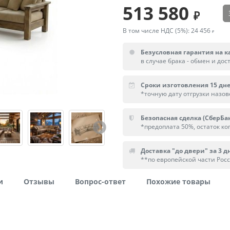
513 580
В том числе НДС (5%):
24 456
Безусловная гарантия на к
в случае брака - обмен и дос
Сроки изготовления 15 дн
*точную дату отгрузки назо
Безопасная сделка (СберБа
*предоплата 50%, остаток ког
Доставка "до двери" за 3 дн
**по европейской части Рос
и
Отзывы
Вопрос-ответ
Похожие товары