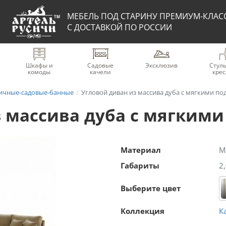
МЕБЕЛЬ ПОД СТАРИНУ ПРЕМИУМ-КЛАС
С ДОСТАВКОЙ ПО РОССИИ
Шкафы и
Садовые
Эксклюзив
Стуль
комоды
качели
крес
ичные-садовые-банные
Угловой диван из массива дуба с мягкими п
з массива дуба с мягким
Материал
М
Габариты
2
Выберите цвет
Коллекция
К