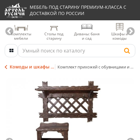
МЕБЕЛЬ ПОД СТАРИНУ ПРЕМИУМ-КЛАССА С
ДОСТАВКОЙ ПО РОССИИ
Комплекты
Столы под
Диваны: баня
Шкафы и
мебели
старину
и сад
комоды
Комоды и шкафы из массива дерева
Комплект прихожей с обувницами и декоративным панно-вешалкой