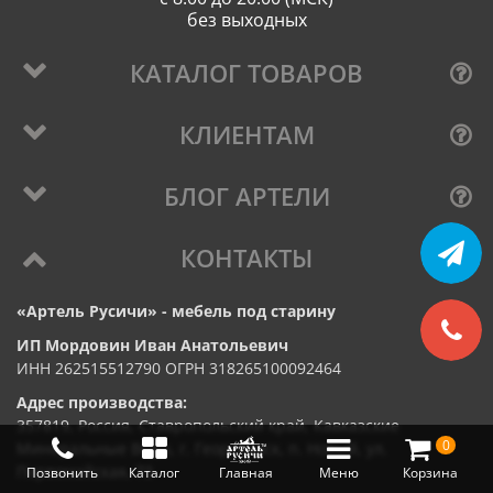
без выходных
КАТАЛОГ ТОВАРОВ
КЛИЕНТАМ
БЛОГ АРТЕЛИ
КОНТАКТЫ
«Артель Русичи» - мебель под старину
ИП Мордовин Иван Анатольевич
ИНН 262515512790 ОГРН 318265100092464
Адрес производства:
357819, Россия, Ставропольский край, Кавказские
0
Минеральные Воды, г. Георгиевск, п. Новый, ул.
Первомайская, 73
Позвонить
Каталог
Главная
Меню
Корзина