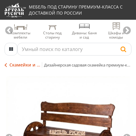
МЕБЕЛЬ ПОД СТАРИНУ ПРЕМИУМ-КЛАССА С
ДОСТАВКОЙ ПО РОССИИ
Комплекты
Столы под
Диваны: баня
Шкафы и
мебели
старину
и сад
комоды
Скамейки и садовые лавки
Дизайнерская садовая скамейка премиум-класса с колесами от телеги «Ямщик»