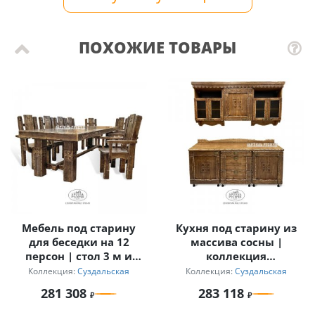
ПОХОЖИЕ ТОВАРЫ
Мебель под старину
Кухня под старину из
для беседки на 12
массива сосны |
персон | стол 3 м и
коллекция
кресла с
«Суздальская»
Коллекция:
Суздальская
Коллекция:
Суздальская
подлокотниками
281 308
283 118
«Суздальский»