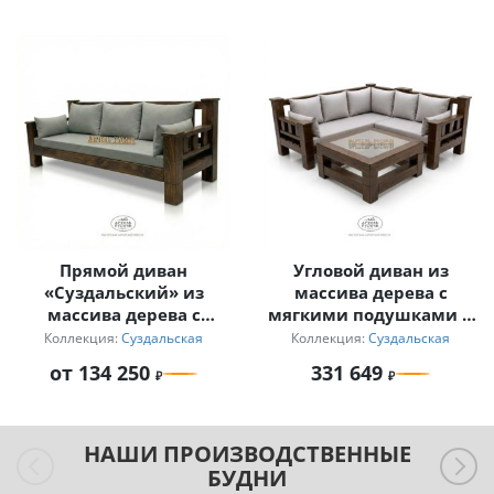
Прямой диван
Угловой диван из
«Суздальский» из
массива дерева с
массива дерева с
мягкими подушками и
мягкими подушками
журнальный столик
Коллекция:
Суздальская
Коллекция:
Суздальская
для дачи
от 134 250
331 649
НАШИ ПРОИЗВОДСТВЕННЫЕ
БУДНИ