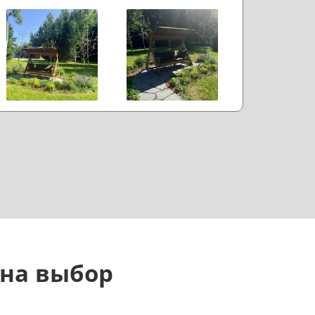
ишнего пафоса, но с правильным
астроением. Если коротко: доволен.
 на выбор