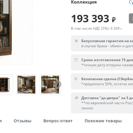
Коллекция
С
193 393
В том числе НДС (5%):
9 209
Безусловная гарантия на к
в случае брака - обмен и дос
Сроки изготовления 15 дн
*точную дату отгрузки назо
Безопасная сделка (СберБа
*предоплата 50%, остаток ког
Доставка "до двери" за 3 дн
**по европейской части Рос
заказа.
и
Отзывы
Вопрос-ответ
Похожие товары