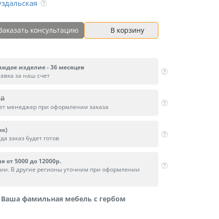
уздальская
Заказать консультацию
В корзину
аждое изделие - 36 месяцев
тавка за наш счет
ей
вет менеджер при оформлении заказа
нк)
да заказ будет готов
я от 5000 до 12000р.
сии. В другие регионы уточним при оформлении
Ваша фамильная мебель с гербом