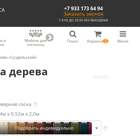
+7 933 173 64 94
СА
Заказать звонок
С 8:00 ДО 20:00 БЕЗ ВЫХОДНЫХ
я и
Мебель для
Мебель для
Скамьи из
С
Поиск
Корзина
0
Меню
ла
гостиниц
ресторанов
массива
рева «Суздальский»
а дерева
#60925
еверная сосна
,4м х 0,52м х 2,0м
Подобрать индивидуально