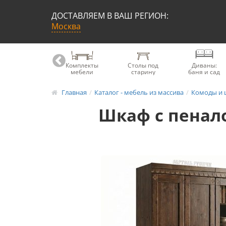
ДОСТАВЛЯЕМ В ВАШ РЕГИОН:
Москва
Книжные
Комплекты
Столы под
Диваны:
шкафы
мебели
старину
баня и сад
Главная
Каталог - мебель из массива
Комоды и 
Шкаф с пенало