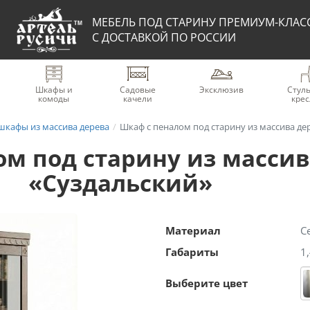
МЕБЕЛЬ ПОД СТАРИНУ ПРЕМИУМ-КЛАС
С ДОСТАВКОЙ ПО РОССИИ
Шкафы и
Садовые
Эксклюзив
Стуль
комоды
качели
крес
шкафы из массива дерева
Шкаф с пеналом под старину из массива де
м под старину из массив
«Суздальский»
Материал
С
Габариты
1
Выберите цвет