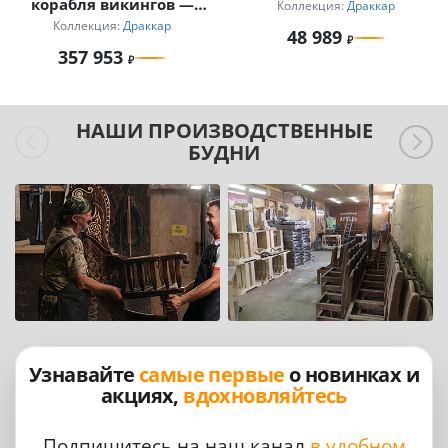
корабля викингов —
Коллекция:
Драккар
голова дракона
Коллекция:
Драккар
48 989
357 953
НАШИ ПРОИЗВОДСТВЕННЫЕ
БУДНИ
Узнавайте
самые первые
о новинках и
акциях,
вдохновляйтесь
Подпишитесь на наш канал
в удобном