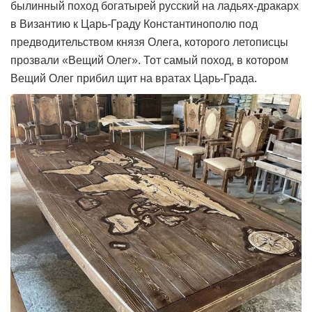
былинный поход богатырей русский на ладьях-дракарх
в Византию к Царь-Граду Константинополю под
предводительством князя Олега, которого летописцы
прозвали «Вещий Олег». Тот самый поход, в котором
Вещий Олег прибил щит на вратах Царь-Града.