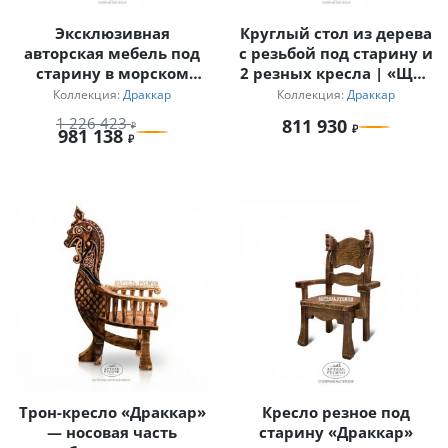
Эксклюзивная
Круглый стол из дерева
авторская мебель под
с резьбой под старину и
старину в морском
2 резных кресла | «Щит
стиле «Драккар»
Викинга»
Коллекция:
Драккар
Коллекция:
Драккар
1 226 423
811 930
981 138
Трон-кресло «Драккар»
Кресло резное под
— носовая часть
старину «Драккар»