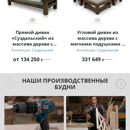
Прямой диван
Угловой диван из
«Суздальский» из
массива дерева с
массива дерева с
мягкими подушками и
мягкими подушками
журнальный столик
Коллекция:
Суздальская
Коллекция:
Суздальская
для дачи
от 134 250
331 649
НАШИ ПРОИЗВОДСТВЕННЫЕ
БУДНИ