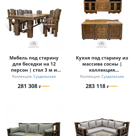
Мебель под старину
Кухня под старину из
для беседки на 12
массива сосны |
персон | стол 3 м и
коллекция
кресла с
«Суздальская»
Коллекция:
Суздальская
Коллекция:
Суздальская
подлокотниками
281 308
283 118
«Суздальский»