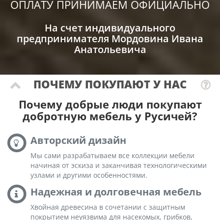
ОПЛАТУ ПРИНИМАЕМ ОФИЦИАЛЬНО
На счет индивидуального
предпринимателя Мордовина Ивана
Анатольевича
ПОЧЕМУ ПОКУПАЮТ У НАС
Почему добрые люди покупают
добротную мебель у Русичей?
Авторский дизайн
Мы сами разрабатываем все коллекции мебели
начиная от эскиза и заканчивая технологическими
узлами и другими особенностями.
Надежная и долговечная мебель
Хвойная древесина в сочетании с защитным
покрытием неуязвима для насекомых, грибков,