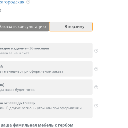
елгородская
8
Заказать консультацию
В корзину
аждое изделие - 36 месяцев
тавка за наш счет
ей
вет менеджер при оформлении заказа
нк)
да заказ будет готов
я от 9000 до 15000р.
сии. В другие регионы уточним при оформлении
Ваша фамильная мебель с гербом