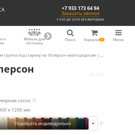
+7 933 173 64 94
СА
Заказать звонок
С 8:00 ДО 20:00 БЕЗ ВЫХОДНЫХ
я и
Мебель для
Мебель для
Скамьи из
С
Поиск
Корзина
0
Меню
ла
гостиниц
ресторанов
массива
группа под старину на 18 персон «Белгородская» | стол 4 м
персон
#57292
еверная сосна
000 х 1200 мм
Подобрать индивидуально