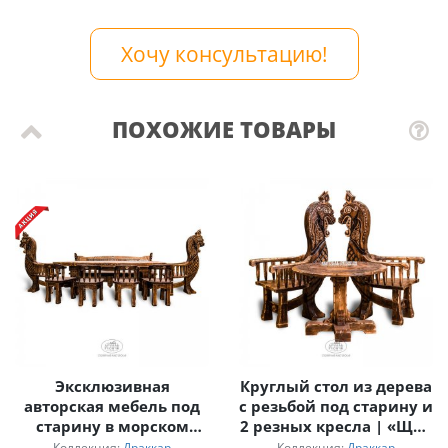
Хочу консультацию!
ПОХОЖИЕ ТОВАРЫ
Эксклюзивная
Круглый стол из дерева
авторская мебель под
с резьбой под старину и
старину в морском
2 резных кресла | «Щит
стиле «Драккар»
Викинга»
Коллекция:
Драккар
Коллекция:
Драккар