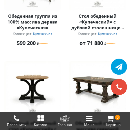
Обеденная группа из
Стол обеденный
100% массива дерева
«Купеческий» с
«Купеческая»
дубовой столешницей
и фигурными ножками
Коллекция:
Купеческая
Коллекция:
Купеческая
из сосны
599 200
от 71 880
0
Круглый обеденный
Обеденный стол из
Позвонить
Каталог
Главная
Меню
Корзина
стол «Купеческий» с
массива северной