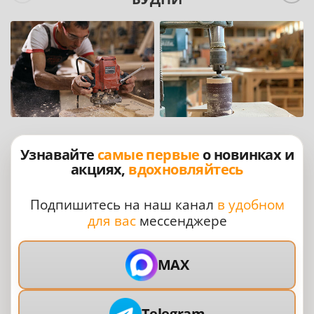
Узнавайте
самые первые
о новинках и
акциях,
вдохновляйтесь
Подпишитесь на наш канал
в удобном
для вас
мессенджере
MAX
Telegram