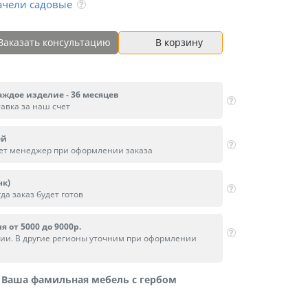
ачели садовые
Заказать консультацию
В корзину
аждое изделие - 36 месяцев
тавка за наш счет
ей
вет менеджер при оформлении заказа
нк)
да заказ будет готов
я от 5000 до 9000р.
сии. В другие регионы уточним при оформлении
Ваша фамильная мебель с гербом