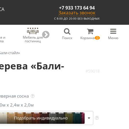
+7 933 173 64 94
СА
Заказать звонок
С 8:00 ДО 20:00 БЕЗ ВЫХОДНЫХ
я и
Мебель для
Мебель для
Скамьи из
С
Поиск
Корзина
0
Меню
ла
гостиниц
ресторанов
массива
Бали-стайл»
ерева «Бали-
#59018
еверная сосна
,0м х 2,4м х 2,0м
Подобрать индивидуально