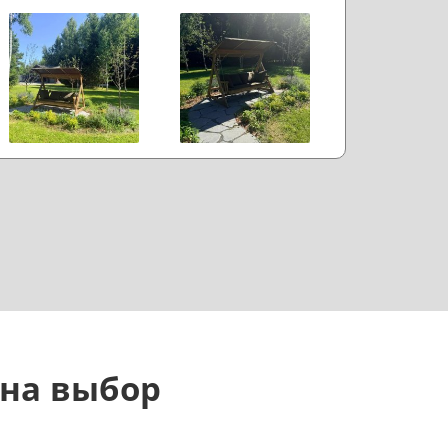
ишнего пафоса, но с правильным
астроением. Если коротко: доволен.
 на выбор