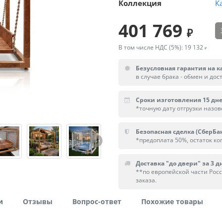
Коллекция
К
401 769
В том числе НДС (5%):
19 132
Безусловная гарантия на к
в случае брака - обмен и дос
Сроки изготовления 15 дн
*точную дату отгрузки назо
Безопасная сделка (СберБа
*предоплата 50%, остаток ког
Доставка "до двери" за 3 дн
**по европейской части Рос
заказа.
и
Отзывы
Вопрос-ответ
Похожие товары