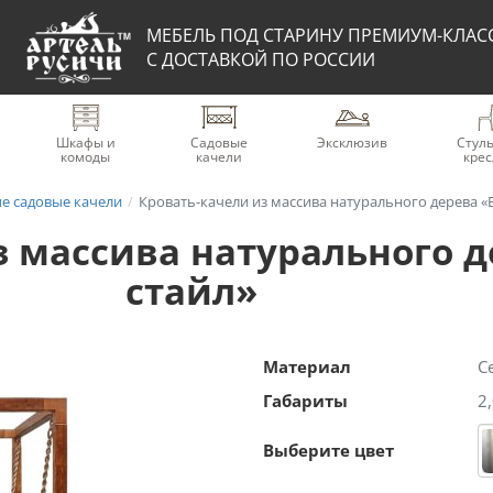
МЕБЕЛЬ ПОД СТАРИНУ ПРЕМИУМ-КЛАС
С ДОСТАВКОЙ ПО РОССИИ
Шкафы и
Садовые
Эксклюзив
Стуль
комоды
качели
крес
е садовые качели
Кровать-качели из массива натурального дерева «
з массива натурального д
стайл»
Материал
С
Габариты
2
Выберите цвет