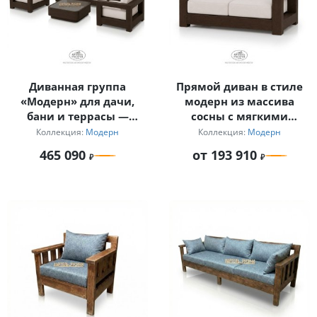
Диванная группа
Прямой диван в стиле
«Модерн» для дачи,
модерн из массива
бани и террасы —
сосны с мягкими
диван, 2 кресла и
подушками
Коллекция:
Модерн
Коллекция:
Модерн
журнальный столик
465 090
от 193 910