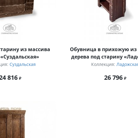
старину из массива
Обувница в прихожую из
 «Суздальская»
дерева под старину «Ла
ция:
Суздальская
Коллекция:
Ладожска
24 816
26 796