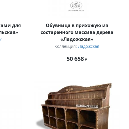
ками для
Обувница в прихожую из
льская»
состаренного массива дерева
«Ладожская»
ая
Коллекция:
Ладожская
50 658