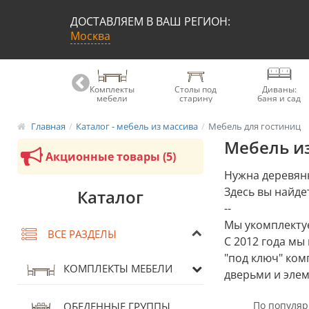
ДОСТАВЛЯЕМ В ВАШ РЕГИОН:
Москва
Книжные
Комплекты
Столы под
Диваны:
шкафы
мебели
старину
баня и сад
Главная
Каталог - мебель из массива
Мебель для гостиниц
Мебель из
Акционные товары (5)
Нужна деревянн
Здесь вы найдет
Каталог
--
Мы укомплектуе
ВСЕ РАЗДЕЛЫ
С 2012 года мы
"под ключ" ком
КОМПЛЕКТЫ МЕБЕЛИ
дверьми и элем
ОБЕДЕННЫЕ ГРУППЫ