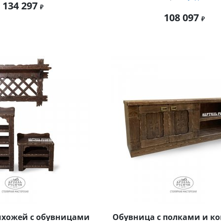
 134 297
108 097
ихожей с обувницами
Обувница с полками и к