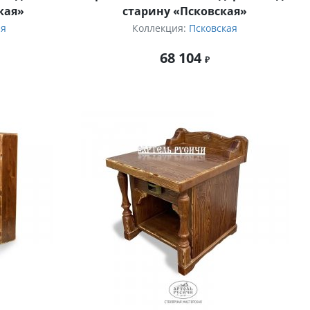
кая»
старину «Псковская»
ая
Коллекция:
Псковская
68 104