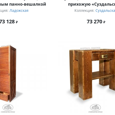
ным панно-вешалкой
прихожую «Суздальс
кция:
Ладожская
Коллекция:
Суздальск
73 128
73 270