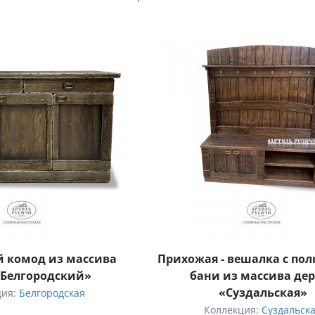
 комод из массива
Прихожая - вешалка с по
«Белгородский»
бани из массива де
«Суздальская»
ция:
Белгородская
Коллекция:
Суздальск