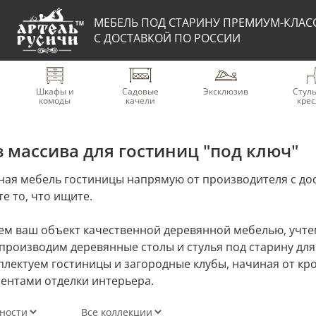
МЕБЕЛЬ ПОД СТАРИНУ ПРЕМИУМ-КЛАС
С ДОСТАВКОЙ ПО РОССИИ
Шкафы и
Садовые
Эксклюзив
Стуль
комоды
качели
крес
 массива для гостиниц "под ключ"
ая мебель гостиницы напрямую от производителя с дос
е то, что ищите.
м ваш объект качественной деревянной мебелью, учтем
 производим деревянные столы и стулья под старину для 
плектуем гостиницы и загородные клубы, начиная от кр
ентами отделки интерьера.