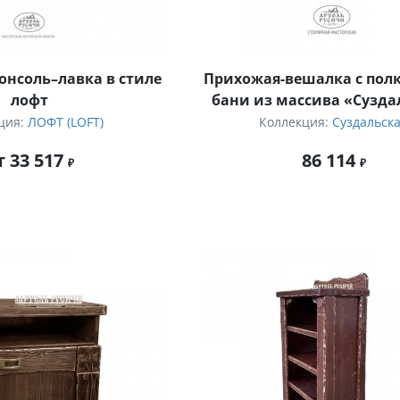
онсоль–лавка в стиле
Прихожая-вешалка с пол
лофт
бани из массива «Сузда
ция:
ЛОФТ (LOFT)
Коллекция:
Суздальск
т 33 517
86 114