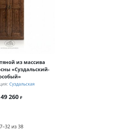
тяной из массива
осны «Суздальский-
особый»
ция:
Суздальская
149 260
–32 из 38