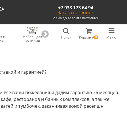
+7 933 173 64 94
СА
Заказать звонок
С 8:00 ДО 20:00 БЕЗ ВЫХОДНЫХ
я и
Мебель для
Мебель для
Скамьи из
С
Поиск
Корзина
0
Меню
ла
гостиниц
ресторанов
массива
тавкой и гарантией?
 все ваши пожелания и дадим гарантию 36 месяцев.
кафе, ресторанов и банных комплексов, а так же
оватей и тумбочек, заканчивая зоной ресепшн,