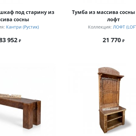
шкаф под старину из
Тумба из массива сосны 
сива сосны
лофт
ия:
Кантри (Рустик)
Коллекция:
ЛОФТ (LOF
83 952
21 770