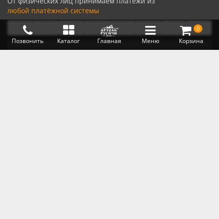
От физических лиц принимаем платежи из
любой платёжной системы
0
Позвонить
Каталог
Главная
Меню
Корзина
От юридических лиц оплата
на расчетный счет по договору
Наши соцсети:
(с) 2012-2026 Официальный сайт мастерской авторской
мебели «Артель «Русичи»