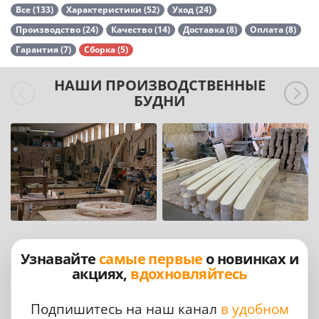
Все (133)
Характеристики (52)
Уход (24)
Производство (24)
Качество (14)
Доставка (8)
Оплата (8)
Гарантия (7)
Сборка (5)
НАШИ ПРОИЗВОДСТВЕННЫЕ
БУДНИ
Узнавайте
самые первые
о новинках и
акциях,
вдохновляйтесь
Подпишитесь на наш канал
в удобном