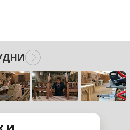
УДНИ
х и