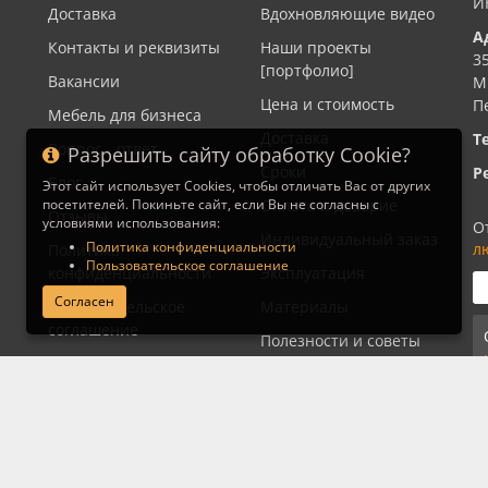
И
Доставка
Вдохновляющие видео
А
Контакты и реквизиты
Наши проекты
3
[портфолио]
Вакансии
М
Цена и стоимость
П
Мебель для бизнеса
Доставка
Т
Вопрос - ответ
Разрешить сайту обработку Cookie?
Сроки
Р
Блог
Этот сайт использует Cookies, чтобы отличать Вас от других
посетителей. Покиньте сайт, если Вы не согласны с
Оплата и доверие
Отзывы
условиями использования:
О
Индивидуальный заказ
Политика конфиденциальности
л
Политика
Пользовательское соглашение
конфиденциальности
Эксплуатация
Согласен
Пользовательское
Материалы
соглашение
Полезности и советы
Отказ от
Дневник Ивана
ответственности
Мордовина
Видеоотзывы об
Артели
Глоссарий