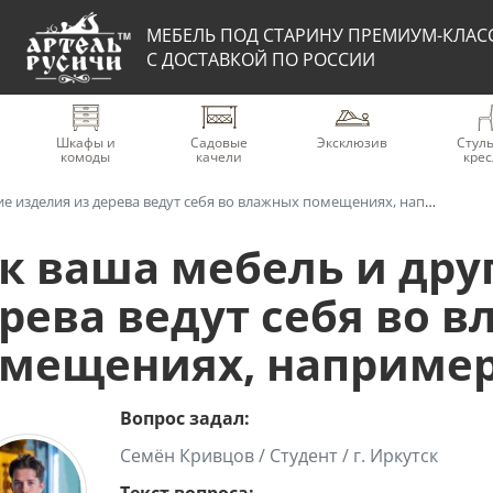
МЕБЕЛЬ ПОД СТАРИНУ ПРЕМИУМ-КЛАС
С ДОСТАВКОЙ ПО РОССИИ
Шкафы и
Садовые
Эксклюзив
Стуль
комоды
качели
крес
зделия из дерева ведут себя во влажных помещениях, например в бане?
к ваша мебель и дру
рева ведут себя во 
мещениях, например
Вопрос задал:
Семён Кривцов / Студент / г. Иркутск