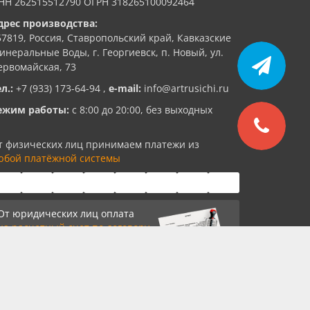
НН 262515512790 ОГРН 318265100092464
дрес производства:
57819, Россия, Ставропольский край, Кавказские
инеральные Воды, г. Георгиевск, п. Новый, ул.
ервомайская, 73
ел.:
+7 (933) 173-64-94
,
e-mail:
info@artrusichi.ru
ежим работы:
с 8:00 до 20:00, без выходных
т физических лиц принимаем платежи из
юбой платёжной системы
От юридических лиц оплата
на расчетный счет по договору