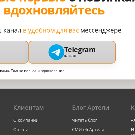
,
вдохновляйтесь
ш канал
в удобном для вас
мессенджере
X
Telegram
канал
спама. Только польза и вдохновение.
Клиентам
Блог Артели
К
О компании
Читать блог
«
Оплата
СМИ об Артели
И