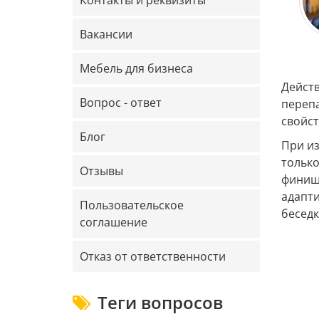
Контакты и реквизиты
Вакансии
Мебель для бизнеса
Действ
Вопрос - ответ
перепа
свойс
Блог
При из
только
Отзывы
финиш
адапти
Пользовательское
беседк
соглашение
Отказ от ответственности
Теги вопросов