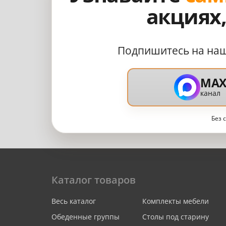
акциях
Подпишитесь на на
MA
канал
Без 
Каталог товаров
Весь каталог
Комплекты мебели
Обеденные группы
Столы под старину