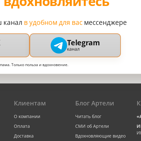
,
вдохновляйтесь
ш канал
в удобном для вас
мессенджере
X
Telegram
канал
спама. Только польза и вдохновение.
Клиентам
Блог Артели
К
О компании
Читать блог
«
Оплата
СМИ об Артели
И
И
Доставка
Вдохновляющие видео