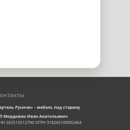
онтакты
Артель Русичи» - мебель под старину
П Мордовин Иван Анатольевич
НН 262515512790 ОГРН 318265100092464