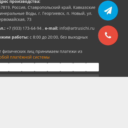
дрес производства:
57819, Россия, Ставропольский край, Кавказские
инеральные Воды, г. Георгиевск, п. Новый, ул.
ервомайская, 73
ел.:
+7 (933) 173-64-94
,
e-mail:
info@artrusichi.ru
ежим работы:
с 8:00 до 20:00, без выходных
т физических лиц принимаем платежи из
юбой платёжной системы
От юридических лиц оплата
на расчетный счет по договору