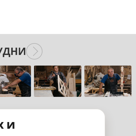
УДНИ
х и