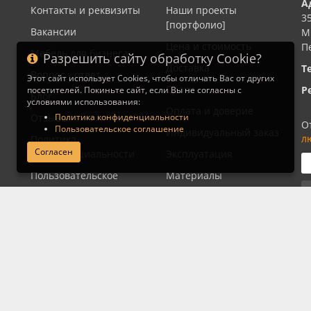
А
Контакты и реквизиты
Наши проекты
3
[портфолио]
Вакансии
М
Цена и стоимость
П
Мебель для бизнеса
Разрешить сайту обработку Cookie?
Доставка
Т
Вопрос - ответ
Этот сайт использует Cookies, чтобы отличать Вас от других
Сроки
Р
посетителей. Покиньте сайт, если Вы не согласны с
Блог
условиями использования:
Оплата и доверие
Политика конфиденциальности
Отзывы
О
Пользовательское соглашение
Индивидуальный заказ
л
Политика
Согласен
конфиденциальности
Эксплуатация
Пользовательское
Материалы
соглашение
Полезности и советы
Отказ от
Дневник Ивана
ответственности
Мордовина
Видеоотзывы об
Артели
Глоссарий