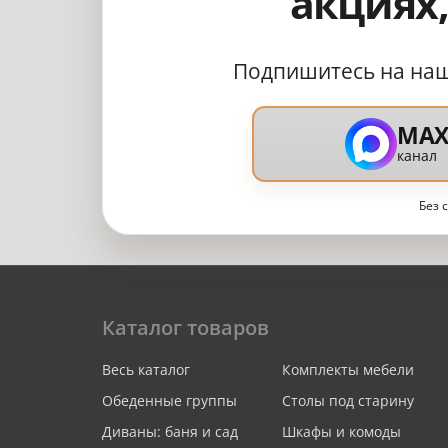
акциях
Подпишитесь на на
MA
канал
Без 
Каталог товаров
Весь каталог
Комплекты мебели
Обеденные группы
Столы под старину
Диваны: баня и сад
Шкафы и комоды