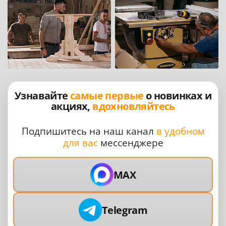
Узнавайте
самые первые
о новинках и
акциях,
вдохновляйтесь
Подпишитесь на наш канал
в удобном
для вас
мессенджере
MAX
Telegram