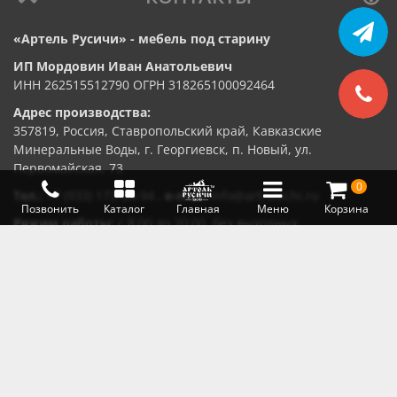
«Артель Русичи» - мебель под старину
ИП Мордовин Иван Анатольевич
ИНН 262515512790 ОГРН 318265100092464
Адрес производства:
357819, Россия, Ставропольский край, Кавказские
Минеральные Воды, г. Георгиевск, п. Новый, ул.
Первомайская, 73
0
Тел.:
+7 (933) 173-64-94
,
e-mail:
info@artrusichi.ru
Позвонить
Каталог
Главная
Меню
Корзина
Режим работы:
с 8:00 до 20:00, без выходных
От физических лиц принимаем платежи из
любой платёжной системы
От юридических лиц оплата
на расчетный счет по договору