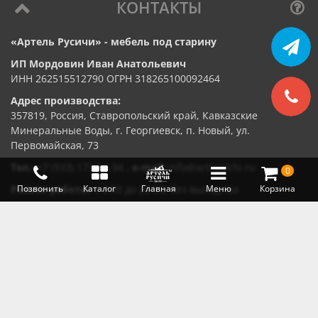
КОНТАКТЫ
«Артель Русичи» - мебель под старину
ИП Мордовин Иван Анатольевич
ИНН 262515512790 ОГРН 318265100092464
Адрес производства:
357819, Россия, Ставропольский край, Кавказские
Минеральные Воды, г. Георгиевск, п. Новый, ул.
Первомайская, 73
Тел.:
+7 (933) 173-64-94
,
e-mail:
info@artrusichi.ru
0
Режим работы:
с 8:00 до 20:00, без выходных
Позвонить
Каталог
Главная
Меню
Корзина
От физических лиц принимаем платежи из
любой платёжной системы
От юридических лиц оплата
на расчетный счет по договору