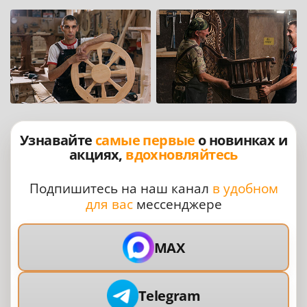
Узнавайте
самые первые
о новинках и
акциях,
вдохновляйтесь
Подпишитесь на наш канал
в удобном
для вас
мессенджере
MAX
Telegram