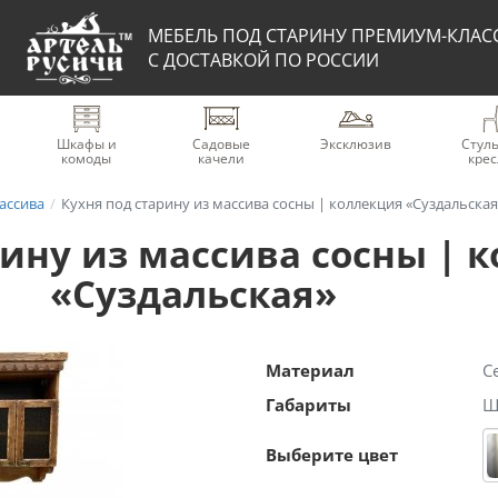
МЕБЕЛЬ ПОД СТАРИНУ ПРЕМИУМ-КЛАС
С ДОСТАВКОЙ ПО РОССИИ
Шкафы и
Садовые
Эксклюзив
Стуль
комоды
качели
крес
ассива
Кухня под старину из массива сосны | коллекция «Суздальская
рину из массива сосны | 
«Суздальская»
Материал
С
Габариты
Ш
Выберите цвет