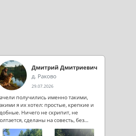
Дмитрий Дмитриевич
д. Раково
29.07.2026
ачели получились именно такими,
акими я их хотел: простые, крепкие и
добные. Ничего не скрипит, не
олтается, сделаны на совесть, без
ишнего пафоса, но с правильным
астроением. Если коротко: доволен.