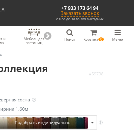
+7 933 173 64 94
СА
Заказать звонок
С 8:00 ДО 20:00 БЕЗ ВЫХОДНЫХ
я и
Мебель для
Мебель для
Скамьи из
С
Поиск
Корзина
0
Меню
ла
гостиниц
ресторанов
массива
»
коллекция
#59798
еверная сосна
ирина 1,60м
Подобрать индивидуально