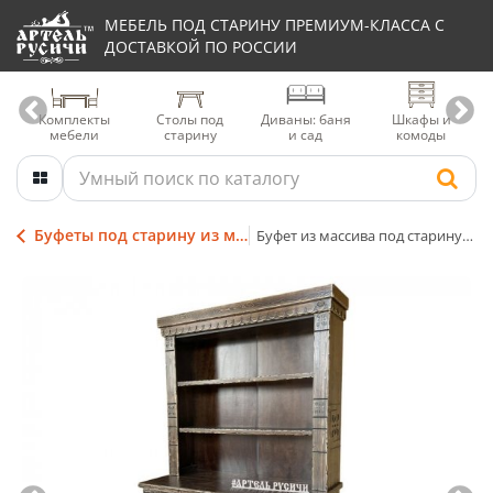
МЕБЕЛЬ ПОД СТАРИНУ ПРЕМИУМ-КЛАССА С
ДОСТАВКОЙ ПО РОССИИ
Комплекты
Столы под
Диваны: баня
Шкафы и
мебели
старину
и сад
комоды
Буфеты под старину из массива натурального дерева
Буфет из массива под старину в русском стиле «Суздальский»