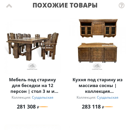
ПОХОЖИЕ ТОВАРЫ
Мебель под старину
Кухня под старину из
для беседки на 12
массива сосны |
персон | стол 3 м и
коллекция
кресла с
«Суздальская»
Коллекция:
Суздальская
Коллекция:
Суздальская
подлокотниками
281 308
283 118
«Суздальский»