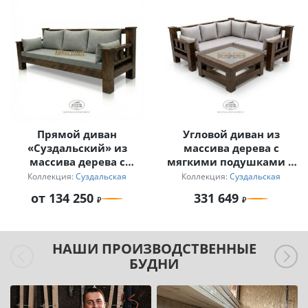
Прямой диван
Угловой диван из
«Суздальский» из
массива дерева с
массива дерева с
мягкими подушками и
мягкими подушками
журнальный столик
Коллекция:
Суздальская
Коллекция:
Суздальская
для дачи
от 134 250
331 649
НАШИ ПРОИЗВОДСТВЕННЫЕ
БУДНИ