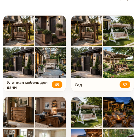
Уличная мебель для
65
Сад
57
дачи