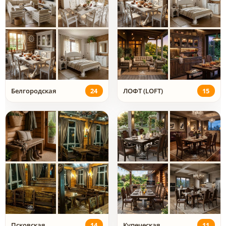
Белгородская
24
ЛОФТ (LOFT)
15
Псковская
14
Купеческая
11