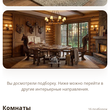
Круглый стол и два кресла в
Товары (2)
интерьере гостиной загородного
дома
Обеденная группа из массива дерева
Товары (3)
с художественной резьбой
Вы досмотрели подборку. Ниже можно перейти в
другие интерьерные направления.
Комнаты
16 подборок