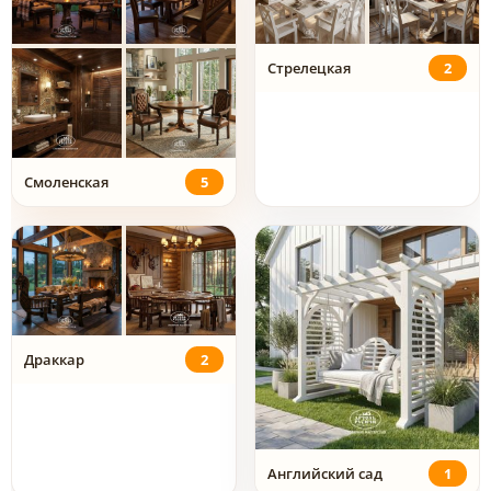
Стрелецкая
2
Смоленская
5
Драккар
2
Английский сад
1