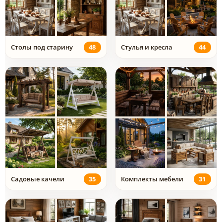
Столы под старину
48
Стулья и кресла
44
Садовые качели
35
Комплекты мебели
31