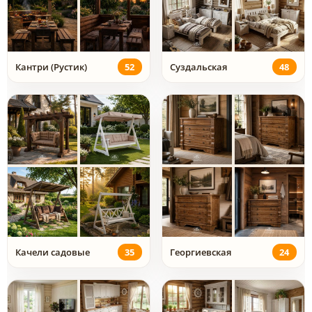
Кантри (Рустик)
52
Суздальская
48
Качели садовые
35
Георгиевская
24