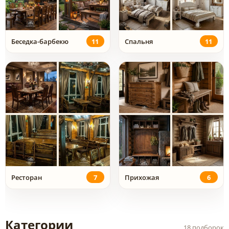
Беседка-барбекю
11
Спальня
11
Ресторан
7
Прихожая
6
Категории
18 подборок