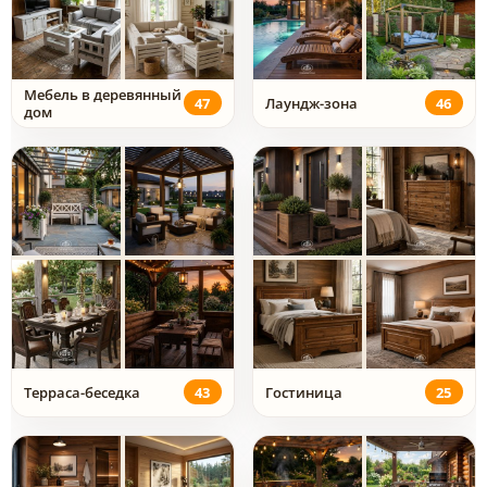
Мебель в деревянный
47
Лаундж-зона
46
дом
Терраса-беседка
43
Гостиница
25