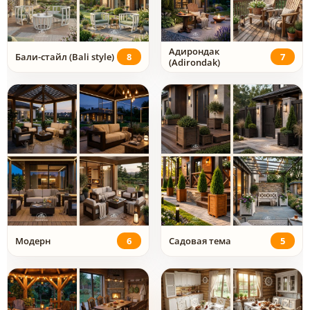
Адирондак
Бали-стайл (Bali style)
8
7
(Adirondak)
Модерн
6
Садовая тема
5