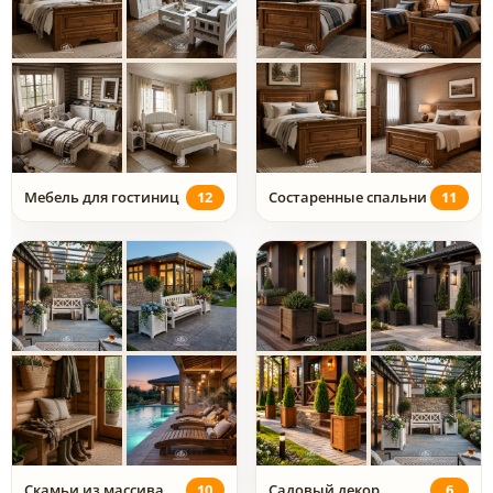
Мебель для гостиниц
12
Состаренные спальни
11
Скамьи из массива
10
Садовый декор
6