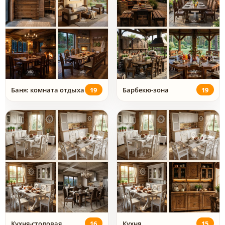
Баня: комната отдыха
19
Барбекю-зона
19
Кухня-столовая
16
Кухня
15