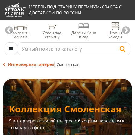
МЕБЕЛЬ ПОД СТАРИНУ ПРЕМИУМ-КЛАССА С
ДОСТАВКОЙ ПО РОССИИ
Комплекты
Столы под
Диваны: баня
Шкафы и
мебели
старину
и сад
комоды
Интерьерная галерея
Смоленская
Коллекция Смоленская
5 интерьеров в живой галерее с быстрым переходом к
товарам на фото.