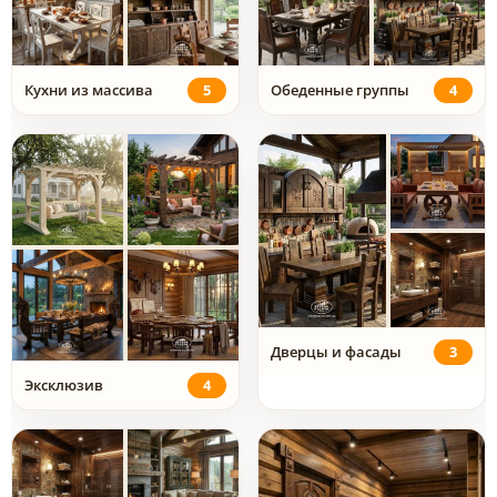
Кухни из массива
5
Обеденные группы
4
Дверцы и фасады
3
Эксклюзив
4