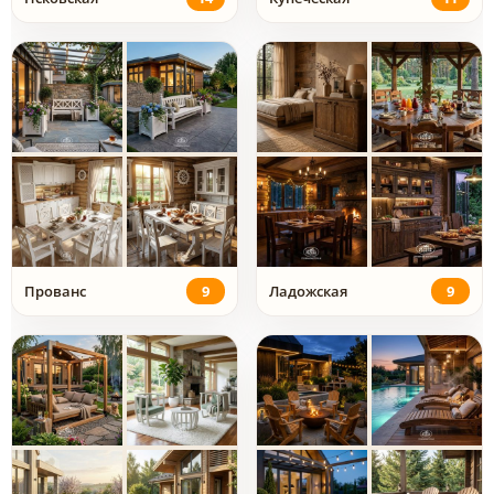
Прованс
9
Ладожская
9